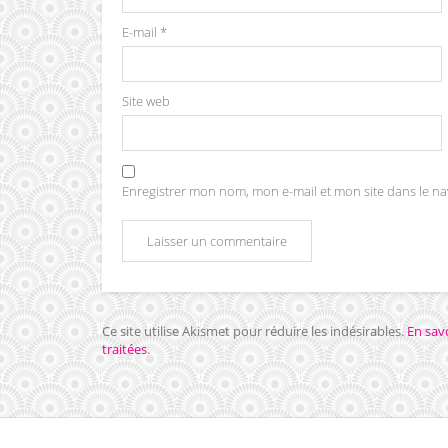
E-mail
*
Site web
Enregistrer mon nom, mon e-mail et mon site dans le 
Ce site utilise Akismet pour réduire les indésirables.
En sav
traitées
.