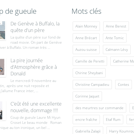
p de gueule
Mots clés
De Genève à Buffalo, la
Alain Monney
Anne Berest
quête d’un père
La quête d’un père sur fond de
Anne Brécart
Ante Tomic
road movie. On part de Genève
iver à Buffalo. Un roman très ...
Auzou suisse
Calmann Lévy
La pire journée
Camille de Peretti
Catherine M
d’Atmosphère grâce à
Donald
Chirine Sheybani
Le mercredi 9 novembre au
Christine Campadieu
Contes
tin, après une nuit reposée et
j’allume France inter, ...
Corinne Jaquet
C’eût été une excellente
des meurtres sur commande
E
nouvelle, dommage !!!!
Coup de gueule Laure Mi Hyun
encre fraîche
Etaf Rum
fe
Croset Le beau monde Roman
ique au ton ironique, un bel ...
Gabriella Zalapì
Harry Koumro