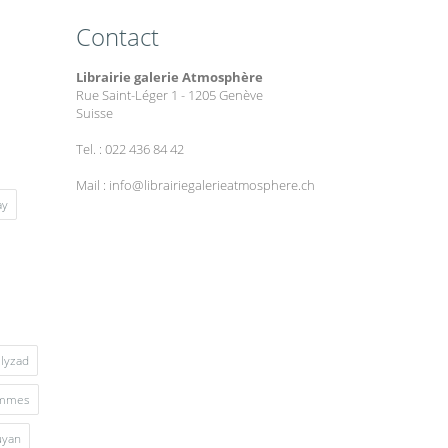
Contact
Librairie galerie Atmosphère
Rue Saint-Léger 1 - 1205 Genève
Suisse
Tel. : 022 436 84 42
Mail : info@librairiegalerieatmosphere.ch
ay
lyzad
mmes
uyan