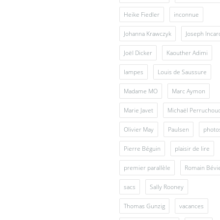
Heike Fiedler
inconnue
Johanna Krawczyk
Joseph Inca
Joël Dicker
Kaouther Adimi
lampes
Louis de Saussure
Madame MO
Marc Aymon
Marie Javet
Michaël Perruchou
Olivier May
Paulsen
photo
Pierre Béguin
plaisir de lire
premier parallèle
Romain Bévi
sacs
Sally Rooney
Thomas Gunzig
vacances