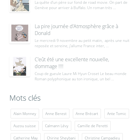
La quête d’un père sur fond de road movie. On part de
Genève pour arriver à Buffalo. Un roman très ...
La pire journée d’Atmosphère grâce à
Donald
Le mercredi 9 novembre au petit matin, après une nuit
reposée et sereine, j’allume France inter, ...
C’eût été une excellente nouvelle,
dommage !!!!
Coup de gueule Laure Mi Hyun Croset Le beau monde
Roman polyphonique au ton ironique, un bel ...
Mots clés
Alain Monney
Anne Berest
Anne Brécart
Ante Tomic
Auzou suisse
Calmann Lévy
Camille de Peretti
Catherine May
Chirine Sheybani
Christine Campadieu