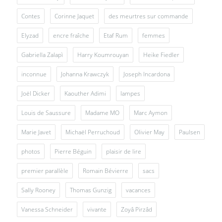
Contes
Corinne Jaquet
des meurtres sur commande
Elyzad
encre fraîche
Etaf Rum
femmes
Gabriella Zalapì
Harry Koumrouyan
Heike Fiedler
inconnue
Johanna Krawczyk
Joseph Incardona
Joël Dicker
Kaouther Adimi
lampes
Louis de Saussure
Madame MO
Marc Aymon
Marie Javet
Michaël Perruchoud
Olivier May
Paulsen
photos
Pierre Béguin
plaisir de lire
premier parallèle
Romain Bévierre
sacs
Sally Rooney
Thomas Gunzig
vacances
Vanessa Schneider
vivante
Zoyâ Pirzâd