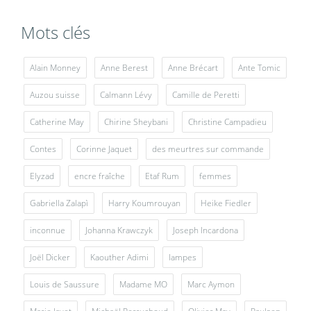
Mots clés
Alain Monney
Anne Berest
Anne Brécart
Ante Tomic
Auzou suisse
Calmann Lévy
Camille de Peretti
Catherine May
Chirine Sheybani
Christine Campadieu
Contes
Corinne Jaquet
des meurtres sur commande
Elyzad
encre fraîche
Etaf Rum
femmes
Gabriella Zalapì
Harry Koumrouyan
Heike Fiedler
inconnue
Johanna Krawczyk
Joseph Incardona
Joël Dicker
Kaouther Adimi
lampes
Louis de Saussure
Madame MO
Marc Aymon