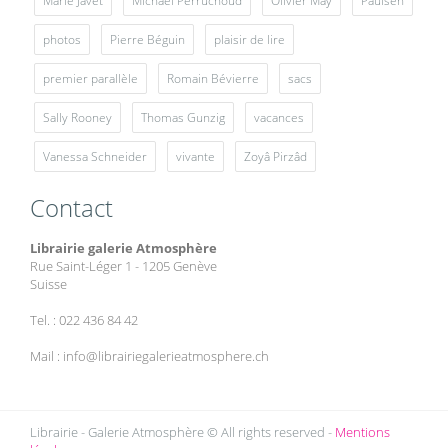
Marie Javet
Michaël Perruchoud
Olivier May
Paulsen
photos
Pierre Béguin
plaisir de lire
premier parallèle
Romain Bévierre
sacs
Sally Rooney
Thomas Gunzig
vacances
Vanessa Schneider
vivante
Zoyâ Pirzâd
Contact
Librairie galerie Atmosphère
Rue Saint-Léger 1 - 1205 Genève
Suisse
Tel. : 022 436 84 42
Mail : info@librairiegalerieatmosphere.ch
Librairie - Galerie Atmosphère © All rights reserved -
Mentions