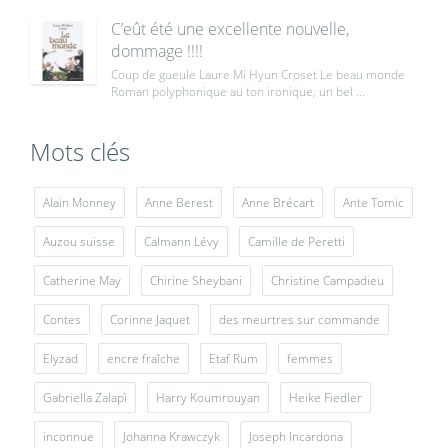
C’eût été une excellente nouvelle,
dommage !!!!
Coup de gueule Laure Mi Hyun Croset Le beau monde
Roman polyphonique au ton ironique, un bel ...
Mots clés
Alain Monney
Anne Berest
Anne Brécart
Ante Tomic
Auzou suisse
Calmann Lévy
Camille de Peretti
Catherine May
Chirine Sheybani
Christine Campadieu
Contes
Corinne Jaquet
des meurtres sur commande
Elyzad
encre fraîche
Etaf Rum
femmes
Gabriella Zalapì
Harry Koumrouyan
Heike Fiedler
inconnue
Johanna Krawczyk
Joseph Incardona