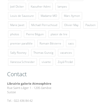
Joël Dicker
Kaouther Adimi
lampes
Louis de Saussure
Madame MO
Marc Aymon
Marie Javet
Michaël Perruchoud
Olivier May
Paulsen
photos
Pierre Béguin
plaisir de lire
premier parallèle
Romain Bévierre
sacs
Sally Rooney
Thomas Gunzig
vacances
Vanessa Schneider
vivante
Zoyâ Pirzâd
Contact
Librairie galerie Atmosphère
Rue Saint-Léger 1 - 1205 Genève
Suisse
Tel. : 022 436 84 42