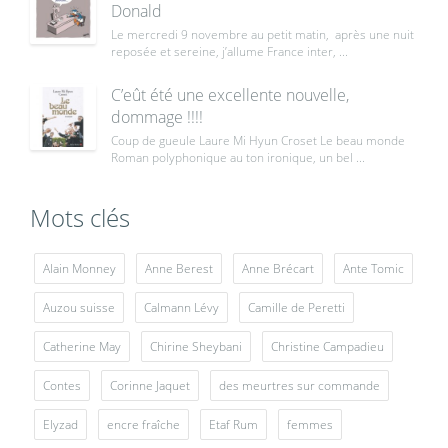
Donald
Le mercredi 9 novembre au petit matin, après une nuit
reposée et sereine, j’allume France inter, ...
C’eût été une excellente nouvelle,
dommage !!!!
Coup de gueule Laure Mi Hyun Croset Le beau monde
Roman polyphonique au ton ironique, un bel ...
Mots clés
Alain Monney
Anne Berest
Anne Brécart
Ante Tomic
Auzou suisse
Calmann Lévy
Camille de Peretti
Catherine May
Chirine Sheybani
Christine Campadieu
Contes
Corinne Jaquet
des meurtres sur commande
Elyzad
encre fraîche
Etaf Rum
femmes