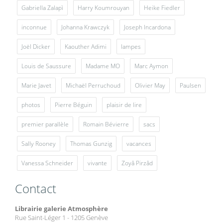
Gabriella Zalapì
Harry Koumrouyan
Heike Fiedler
inconnue
Johanna Krawczyk
Joseph Incardona
Joël Dicker
Kaouther Adimi
lampes
Louis de Saussure
Madame MO
Marc Aymon
Marie Javet
Michaël Perruchoud
Olivier May
Paulsen
photos
Pierre Béguin
plaisir de lire
premier parallèle
Romain Bévierre
sacs
Sally Rooney
Thomas Gunzig
vacances
Vanessa Schneider
vivante
Zoyâ Pirzâd
Contact
Librairie galerie Atmosphère
Rue Saint-Léger 1 - 1205 Genève