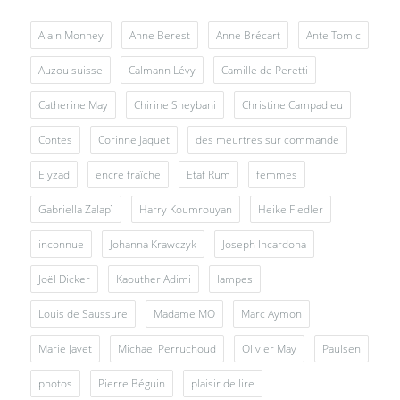
Alain Monney
Anne Berest
Anne Brécart
Ante Tomic
Auzou suisse
Calmann Lévy
Camille de Peretti
Catherine May
Chirine Sheybani
Christine Campadieu
Contes
Corinne Jaquet
des meurtres sur commande
Elyzad
encre fraîche
Etaf Rum
femmes
Gabriella Zalapì
Harry Koumrouyan
Heike Fiedler
inconnue
Johanna Krawczyk
Joseph Incardona
Joël Dicker
Kaouther Adimi
lampes
Louis de Saussure
Madame MO
Marc Aymon
Marie Javet
Michaël Perruchoud
Olivier May
Paulsen
photos
Pierre Béguin
plaisir de lire