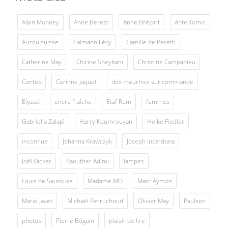
Alain Monney
Anne Berest
Anne Brécart
Ante Tomic
Auzou suisse
Calmann Lévy
Camille de Peretti
Catherine May
Chirine Sheybani
Christine Campadieu
Contes
Corinne Jaquet
des meurtres sur commande
Elyzad
encre fraîche
Etaf Rum
femmes
Gabriella Zalapì
Harry Koumrouyan
Heike Fiedler
inconnue
Johanna Krawczyk
Joseph Incardona
Joël Dicker
Kaouther Adimi
lampes
Louis de Saussure
Madame MO
Marc Aymon
Marie Javet
Michaël Perruchoud
Olivier May
Paulsen
photos
Pierre Béguin
plaisir de lire