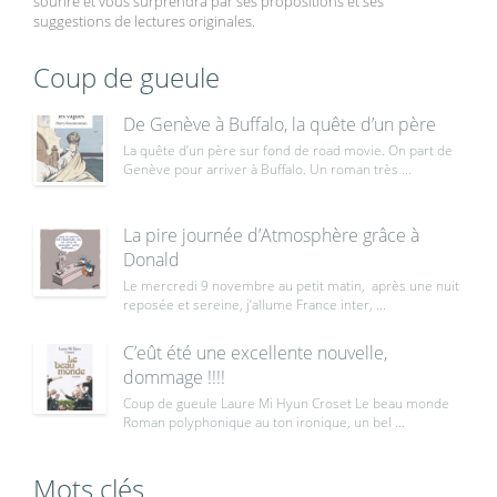
sourire et vous surprendra par ses propositions et ses
suggestions de lectures originales.
Coup de gueule
De Genève à Buffalo, la quête d’un père
La quête d’un père sur fond de road movie. On part de
Genève pour arriver à Buffalo. Un roman très ...
La pire journée d’Atmosphère grâce à
Donald
Le mercredi 9 novembre au petit matin, après une nuit
reposée et sereine, j’allume France inter, ...
C’eût été une excellente nouvelle,
dommage !!!!
Coup de gueule Laure Mi Hyun Croset Le beau monde
Roman polyphonique au ton ironique, un bel ...
Mots clés