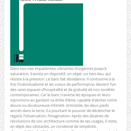
Dans nos vies impatientes, vibrantes d’urgences jusqu’à
saturation, il existe un dispositif, un objet, un tiers lieu, qui
résiste à la pression. Le banc fait dissidence. Il contourne à la
fois l’individualisme et les voeux de performance, devient l’un
des rares espaces d’hospitalité et de gratuité de nos sociétés
contemporaines. Car le banc traverse les époques et leurs
injonctions en gardant sa drôle d’âme, capable d’abriter notre
douce ou douloureuse intimité. Immobile, les deux pieds
ancrés dans la terre, il a pourtant le pouvoir de déclencher le
regard, l’observation, l’imagination. Après des dizaines de
révolutions de son architecture comme de ses usages, il reste,
en dépit des obstacles, un condensé de simplicité,