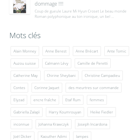
dommage !!!!
Coup de gueule Laure Mi Hyun Croset Le beau monde
Roman polyphonique au ton ironique, un bel ...
Mots clés
Alain Monney
Anne Berest
Anne Brécart
Ante Tomic
Auzou suisse
Calmann Lévy
Camille de Peretti
Catherine May
Chirine Sheybani
Christine Campadieu
Contes
Corinne Jaquet
des meurtres sur commande
Elyzad
encre fraîche
Etaf Rum
femmes
Gabriella Zalapì
Harry Koumrouyan
Heike Fiedler
inconnue
Johanna Krawczyk
Joseph Incardona
Joël Dicker
Kaouther Adimi
lampes