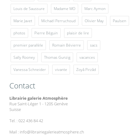
Louis de Saussure
Madame MO
Marc Aymon
Marie Javet
Michaël Perruchoud
Olivier May
Paulsen
photos
Pierre Béguin
plaisir de lire
premier parallèle
Romain Bévierre
sacs
Sally Rooney
Thomas Gunzig
vacances
Vanessa Schneider
vivante
Zoyâ Pirzâd
Contact
Librairie galerie Atmosphère
Rue Saint-Léger 1 - 1205 Genève
Suisse
Tel. : 022 436 84 42
Mail : info@librairiegalerieatmosphere.ch