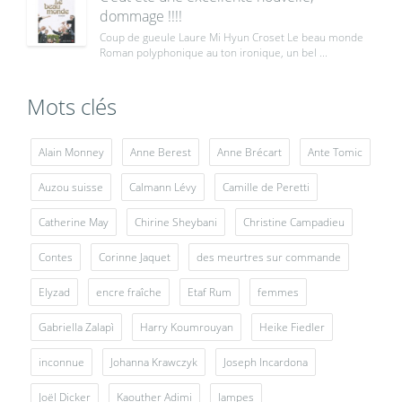
dommage !!!!
Coup de gueule Laure Mi Hyun Croset Le beau monde
Roman polyphonique au ton ironique, un bel ...
Mots clés
Alain Monney
Anne Berest
Anne Brécart
Ante Tomic
Auzou suisse
Calmann Lévy
Camille de Peretti
Catherine May
Chirine Sheybani
Christine Campadieu
Contes
Corinne Jaquet
des meurtres sur commande
Elyzad
encre fraîche
Etaf Rum
femmes
Gabriella Zalapì
Harry Koumrouyan
Heike Fiedler
inconnue
Johanna Krawczyk
Joseph Incardona
Joël Dicker
Kaouther Adimi
lampes