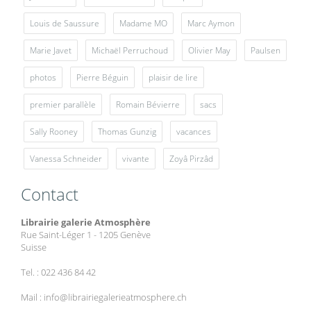
Louis de Saussure
Madame MO
Marc Aymon
Marie Javet
Michaël Perruchoud
Olivier May
Paulsen
photos
Pierre Béguin
plaisir de lire
premier parallèle
Romain Bévierre
sacs
Sally Rooney
Thomas Gunzig
vacances
Vanessa Schneider
vivante
Zoyâ Pirzâd
Contact
Librairie galerie Atmosphère
Rue Saint-Léger 1 - 1205 Genève
Suisse
Tel. : 022 436 84 42
Mail : info@librairiegalerieatmosphere.ch