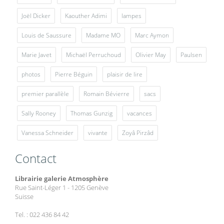
Joël Dicker
Kaouther Adimi
lampes
Louis de Saussure
Madame MO
Marc Aymon
Marie Javet
Michaël Perruchoud
Olivier May
Paulsen
photos
Pierre Béguin
plaisir de lire
premier parallèle
Romain Bévierre
sacs
Sally Rooney
Thomas Gunzig
vacances
Vanessa Schneider
vivante
Zoyâ Pirzâd
Contact
Librairie galerie Atmosphère
Rue Saint-Léger 1 - 1205 Genève
Suisse
Tel. : 022 436 84 42