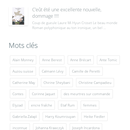
C’eût été une excellente nouvelle,
dommage !!!!
Coup de gueule Laure Mi Hyun Croset Le beau monde
Roman polyphonique au ton ironique, un bel ...
Mots clés
Alain Monney
Anne Berest
Anne Brécart
Ante Tomic
Auzou suisse
Calmann Lévy
Camille de Peretti
Catherine May
Chirine Sheybani
Christine Campadieu
Contes
Corinne Jaquet
des meurtres sur commande
Elyzad
encre fraîche
Etaf Rum
femmes
Gabriella Zalapì
Harry Koumrouyan
Heike Fiedler
inconnue
Johanna Krawczyk
Joseph Incardona