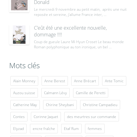
Donald
Le mercredi 9 novembre au petit matin, après une nuit
reposée et sereine, j’allume France inter, ...
C’eût été une excellente nouvelle,
dommage !!!!
Coup de gueule Laure Mi Hyun Croset Le beau monde
Roman polyphonique au ton ironique, un bel ...
Mots clés
Alain Monney
Anne Berest
Anne Brécart
Ante Tomic
Auzou suisse
Calmann Lévy
Camille de Peretti
Catherine May
Chirine Sheybani
Christine Campadieu
Contes
Corinne Jaquet
des meurtres sur commande
Elyzad
encre fraîche
Etaf Rum
femmes