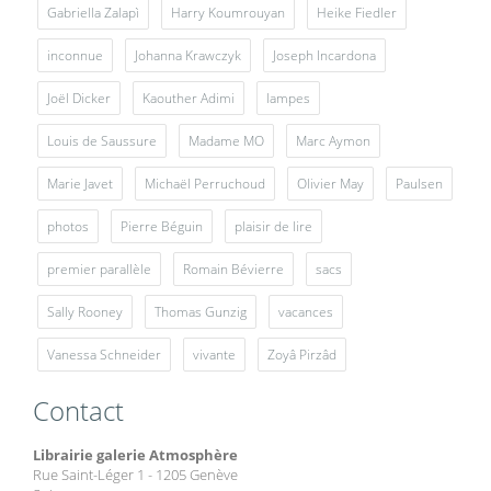
Gabriella Zalapì
Harry Koumrouyan
Heike Fiedler
inconnue
Johanna Krawczyk
Joseph Incardona
Joël Dicker
Kaouther Adimi
lampes
Louis de Saussure
Madame MO
Marc Aymon
Marie Javet
Michaël Perruchoud
Olivier May
Paulsen
photos
Pierre Béguin
plaisir de lire
premier parallèle
Romain Bévierre
sacs
Sally Rooney
Thomas Gunzig
vacances
Vanessa Schneider
vivante
Zoyâ Pirzâd
Contact
Librairie galerie Atmosphère
Rue Saint-Léger 1 - 1205 Genève