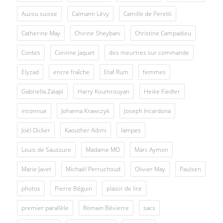
Auzou suisse
Calmann Lévy
Camille de Peretti
Catherine May
Chirine Sheybani
Christine Campadieu
Contes
Corinne Jaquet
des meurtres sur commande
Elyzad
encre fraîche
Etaf Rum
femmes
Gabriella Zalapì
Harry Koumrouyan
Heike Fiedler
inconnue
Johanna Krawczyk
Joseph Incardona
Joël Dicker
Kaouther Adimi
lampes
Louis de Saussure
Madame MO
Marc Aymon
Marie Javet
Michaël Perruchoud
Olivier May
Paulsen
photos
Pierre Béguin
plaisir de lire
premier parallèle
Romain Bévierre
sacs