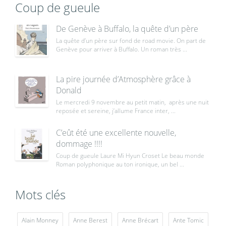
Coup de gueule
De Genève à Buffalo, la quête d’un père
La quête d’un père sur fond de road movie. On part de
Genève pour arriver à Buffalo. Un roman très ...
La pire journée d’Atmosphère grâce à
Donald
Le mercredi 9 novembre au petit matin, après une nuit
reposée et sereine, j’allume France inter, ...
C’eût été une excellente nouvelle,
dommage !!!!
Coup de gueule Laure Mi Hyun Croset Le beau monde
Roman polyphonique au ton ironique, un bel ...
Mots clés
Alain Monney
Anne Berest
Anne Brécart
Ante Tomic