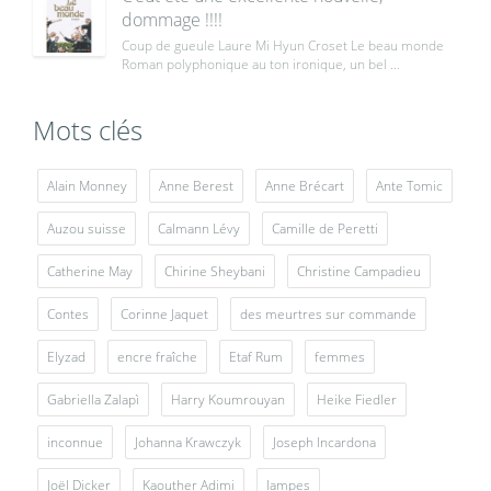
dommage !!!!
Coup de gueule Laure Mi Hyun Croset Le beau monde
Roman polyphonique au ton ironique, un bel ...
Mots clés
Alain Monney
Anne Berest
Anne Brécart
Ante Tomic
Auzou suisse
Calmann Lévy
Camille de Peretti
Catherine May
Chirine Sheybani
Christine Campadieu
Contes
Corinne Jaquet
des meurtres sur commande
Elyzad
encre fraîche
Etaf Rum
femmes
Gabriella Zalapì
Harry Koumrouyan
Heike Fiedler
inconnue
Johanna Krawczyk
Joseph Incardona
Joël Dicker
Kaouther Adimi
lampes