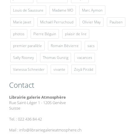
Louis de Saussure
Madame MO
Marc Aymon
Marie Javet
Michaël Perruchoud
Olivier May
Paulsen
photos
Pierre Béguin
plaisir de lire
premier parallèle
Romain Bévierre
sacs
Sally Rooney
Thomas Gunzig
vacances
Vanessa Schneider
vivante
Zoyâ Pirzâd
Contact
Librairie galerie Atmosphère
Rue Saint-Léger 1 - 1205 Genève
Suisse
Tel. : 022 436 84 42
Mail : info@librairiegalerieatmosphere.ch