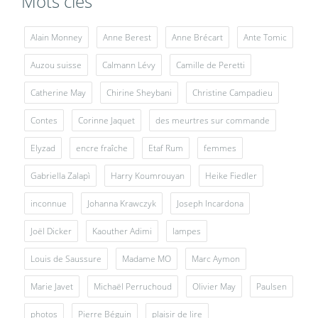
Mots clés
Alain Monney
Anne Berest
Anne Brécart
Ante Tomic
Auzou suisse
Calmann Lévy
Camille de Peretti
Catherine May
Chirine Sheybani
Christine Campadieu
Contes
Corinne Jaquet
des meurtres sur commande
Elyzad
encre fraîche
Etaf Rum
femmes
Gabriella Zalapì
Harry Koumrouyan
Heike Fiedler
inconnue
Johanna Krawczyk
Joseph Incardona
Joël Dicker
Kaouther Adimi
lampes
Louis de Saussure
Madame MO
Marc Aymon
Marie Javet
Michaël Perruchoud
Olivier May
Paulsen
photos
Pierre Béguin
plaisir de lire