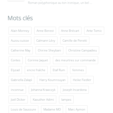
Roman polyphonique au ton ironique, un bel ...
Mots clés
Alain Monney
Anne Berest
Anne Brécart
Ante Tomic
Auzou suisse
Calmann Lévy
Camille de Peretti
Catherine May
Chirine Sheybani
Christine Campadieu
Contes
Corinne Jaquet
des meurtres sur commande
Elyzad
encre fraîche
Etaf Rum
femmes
Gabriella Zalapì
Harry Koumrouyan
Heike Fiedler
inconnue
Johanna Krawczyk
Joseph Incardona
Joël Dicker
Kaouther Adimi
lampes
Louis de Saussure
Madame MO
Marc Aymon