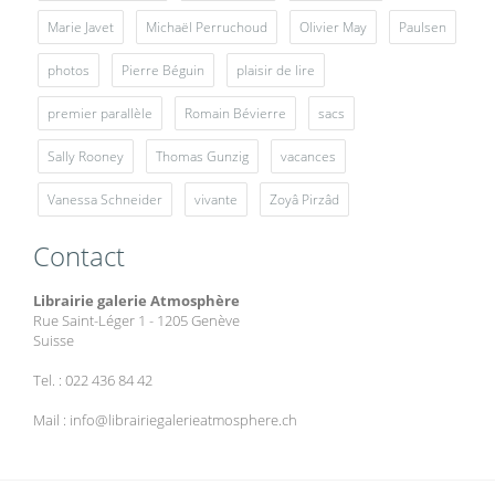
Marie Javet
Michaël Perruchoud
Olivier May
Paulsen
photos
Pierre Béguin
plaisir de lire
premier parallèle
Romain Bévierre
sacs
Sally Rooney
Thomas Gunzig
vacances
Vanessa Schneider
vivante
Zoyâ Pirzâd
Contact
Librairie galerie Atmosphère
Rue Saint-Léger 1 - 1205 Genève
Suisse
Tel. : 022 436 84 42
Mail : info@librairiegalerieatmosphere.ch