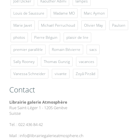
Joël Dicker
Kaouther Adimi
lampes
Louis de Saussure
Madame MO
Marc Aymon
Marie Javet
Michaël Perruchoud
Olivier May
Paulsen
photos
Pierre Béguin
plaisir de lire
premier parallèle
Romain Bévierre
sacs
Sally Rooney
Thomas Gunzig
vacances
Vanessa Schneider
vivante
Zoyâ Pirzâd
Contact
Librairie galerie Atmosphère
Rue Saint-Léger 1 - 1205 Genève
Suisse
Tel. : 022 436 84 42
Mail : info@librairiegalerieatmosphere.ch