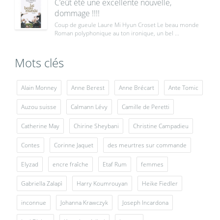
C’eût été une excellente nouvelle,
dommage !!!!
Coup de gueule Laure Mi Hyun Croset Le beau monde
Roman polyphonique au ton ironique, un bel ...
Mots clés
Alain Monney
Anne Berest
Anne Brécart
Ante Tomic
Auzou suisse
Calmann Lévy
Camille de Peretti
Catherine May
Chirine Sheybani
Christine Campadieu
Contes
Corinne Jaquet
des meurtres sur commande
Elyzad
encre fraîche
Etaf Rum
femmes
Gabriella Zalapì
Harry Koumrouyan
Heike Fiedler
inconnue
Johanna Krawczyk
Joseph Incardona