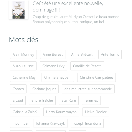
C’eût été une excellente nouvelle,
dommage !!!!
Coup de gueule Laure Mi Hyun Croset Le beau monde
Roman polyphonique au ton ironique, un bel ...
Mots clés
Alain Monney
Anne Berest
Anne Brécart
Ante Tomic
Auzou suisse
Calmann Lévy
Camille de Peretti
Catherine May
Chirine Sheybani
Christine Campadieu
Contes
Corinne Jaquet
des meurtres sur commande
Elyzad
encre fraîche
Etaf Rum
femmes
Gabriella Zalapì
Harry Koumrouyan
Heike Fiedler
inconnue
Johanna Krawczyk
Joseph Incardona