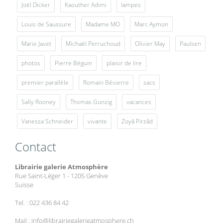
Joël Dicker
Kaouther Adimi
lampes
Louis de Saussure
Madame MO
Marc Aymon
Marie Javet
Michaël Perruchoud
Olivier May
Paulsen
photos
Pierre Béguin
plaisir de lire
premier parallèle
Romain Bévierre
sacs
Sally Rooney
Thomas Gunzig
vacances
Vanessa Schneider
vivante
Zoyâ Pirzâd
Contact
Librairie galerie Atmosphère
Rue Saint-Léger 1 - 1205 Genève
Suisse
Tel. : 022 436 84 42
Mail : info@librairiegalerieatmosphere.ch