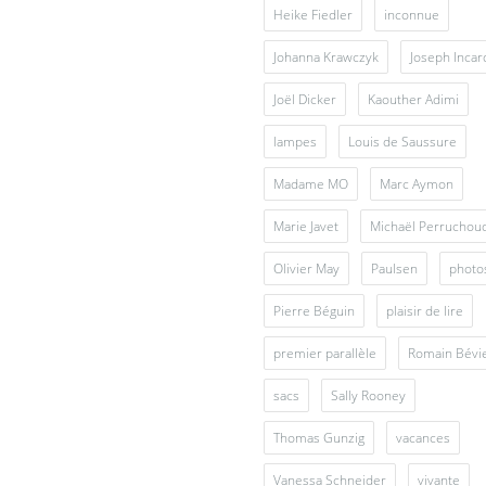
Heike Fiedler
inconnue
Johanna Krawczyk
Joseph Inca
Joël Dicker
Kaouther Adimi
lampes
Louis de Saussure
Madame MO
Marc Aymon
Marie Javet
Michaël Perruchou
Olivier May
Paulsen
photo
Pierre Béguin
plaisir de lire
premier parallèle
Romain Bévi
sacs
Sally Rooney
Thomas Gunzig
vacances
Vanessa Schneider
vivante