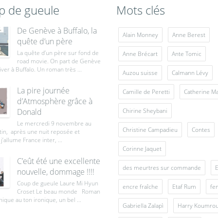
p de gueule
Mots clés
De Genève à Buffalo, la
Alain Monney
Anne Berest
quête d’un père
La quête d’un père sur fond de
Anne Brécart
Ante Tomic
road movie. On part de Genève
iver à Buffalo. Un roman très ...
Auzou suisse
Calmann Lévy
La pire journée
Camille de Peretti
Catherine M
d’Atmosphère grâce à
Donald
Chirine Sheybani
Le mercredi 9 novembre au
Christine Campadieu
Contes
tin, après une nuit reposée et
j’allume France inter, ...
Corinne Jaquet
C’eût été une excellente
des meurtres sur commande
E
nouvelle, dommage !!!!
Coup de gueule Laure Mi Hyun
encre fraîche
Etaf Rum
fe
Croset Le beau monde Roman
ique au ton ironique, un bel ...
Gabriella Zalapì
Harry Koumro