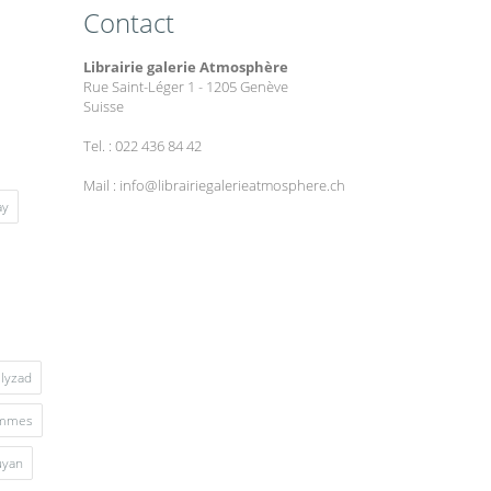
Contact
Librairie galerie Atmosphère
Rue Saint-Léger 1 - 1205 Genève
Suisse
Tel. : 022 436 84 42
Mail : info@librairiegalerieatmosphere.ch
ay
lyzad
mmes
uyan