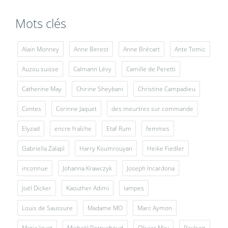
Mots clés
Alain Monney
Anne Berest
Anne Brécart
Ante Tomic
Auzou suisse
Calmann Lévy
Camille de Peretti
Catherine May
Chirine Sheybani
Christine Campadieu
Contes
Corinne Jaquet
des meurtres sur commande
Elyzad
encre fraîche
Etaf Rum
femmes
Gabriella Zalapì
Harry Koumrouyan
Heike Fiedler
inconnue
Johanna Krawczyk
Joseph Incardona
Joël Dicker
Kaouther Adimi
lampes
Louis de Saussure
Madame MO
Marc Aymon
Marie Javet
Michaël Perruchoud
Olivier May
Paulsen