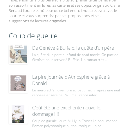
son assortiment en livres, sa carterie et ses objets originaux. Claire
Renaud libraire et hôtesse de ce bel endroit vous recevra avec le
sourire et vous surprendra par ses propositions et ses
suggestions de lectures originales.
Coup de gueule
De Genève à Buffalo, la quête d’un père
La quête d’un père sur fond de road movie. On part de
Genève pour arriver à Buffalo. Un roman très ...
La pire journée d’Atmosphère grâce à
Donald
Le mercredi 9 novembre au petit matin, après une nuit
reposée et sereine, j’allume France inter, ...
C’eût été une excellente nouvelle,
dommage !!!!
Coup de gueule Laure Mi Hyun Croset Le beau monde
Roman polyphonique au ton ironique, un bel ...