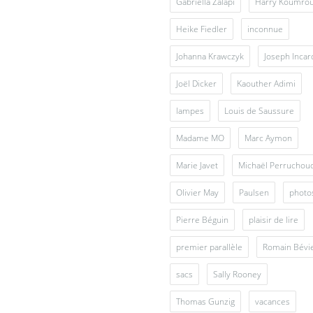
Gabriella Zalapì
Harry Koumro
Heike Fiedler
inconnue
Johanna Krawczyk
Joseph Inca
Joël Dicker
Kaouther Adimi
lampes
Louis de Saussure
Madame MO
Marc Aymon
Marie Javet
Michaël Perruchou
Olivier May
Paulsen
photo
Pierre Béguin
plaisir de lire
premier parallèle
Romain Bévi
sacs
Sally Rooney
Thomas Gunzig
vacances