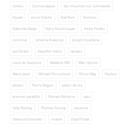
Contes
Corinne Jaquet
des meurtres sur commande
Elyzad
encre fraîche
Etaf Rum
femmes
Gabriella Zalapì
Harry Koumrouyan
Heike Fiedler
inconnue
Johanna Krawczyk
Joseph Incardona
Joël Dicker
Kaouther Adimi
lampes
Louis de Saussure
Madame MO
Marc Aymon
Marie Javet
Michaël Perruchoud
Olivier May
Paulsen
photos
Pierre Béguin
plaisir de lire
premier parallèle
Romain Bévierre
sacs
Sally Rooney
Thomas Gunzig
vacances
Vanessa Schneider
vivante
Zoyâ Pirzâd