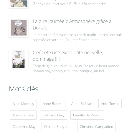
Genève pour arriver à Buffalo. Un roman très ...
La pire journée d’Atmosphère grâce à
Donald
Le mercredi 9 novembre au petit matin, après une nuit
reposée et sereine, j’allume France inter, ...
C’eût été une excellente nouvelle,
dommage !!!!
Coup de gueule Laure Mi Hyun Croset Le beau monde
Roman polyphonique au ton ironique, un bel ...
Mots clés
Alain Monney
Anne Berest
Anne Brécart
Ante Tomic
Auzou suisse
Calmann Lévy
Camille de Peretti
Catherine May
Chirine Sheybani
Christine Campadieu