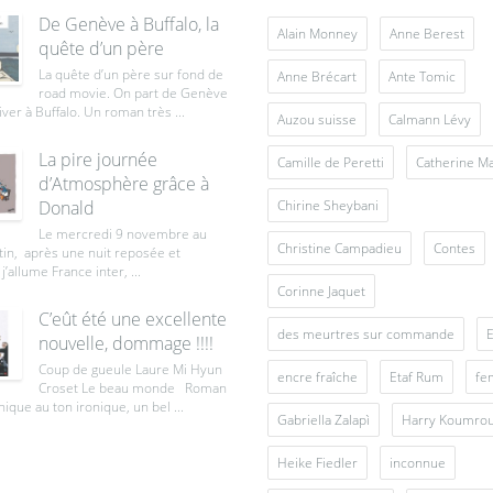
De Genève à Buffalo, la
Alain Monney
Anne Berest
quête d’un père
La quête d’un père sur fond de
Anne Brécart
Ante Tomic
road movie. On part de Genève
iver à Buffalo. Un roman très ...
Auzou suisse
Calmann Lévy
La pire journée
Camille de Peretti
Catherine M
d’Atmosphère grâce à
Donald
Chirine Sheybani
Le mercredi 9 novembre au
Christine Campadieu
Contes
tin, après une nuit reposée et
j’allume France inter, ...
Corinne Jaquet
C’eût été une excellente
des meurtres sur commande
E
nouvelle, dommage !!!!
Coup de gueule Laure Mi Hyun
encre fraîche
Etaf Rum
fe
Croset Le beau monde Roman
ique au ton ironique, un bel ...
Gabriella Zalapì
Harry Koumro
Heike Fiedler
inconnue