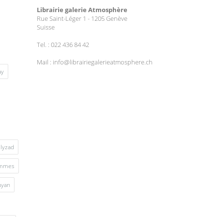
Librairie galerie Atmosphère
Rue Saint-Léger 1 - 1205 Genève
Suisse
Tel. : 022 436 84 42
Mail : info@librairiegalerieatmosphere.ch
ay
lyzad
mmes
uyan