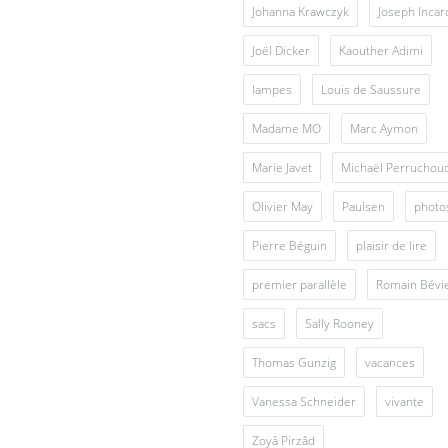
Johanna Krawczyk
Joseph Inca
Joël Dicker
Kaouther Adimi
lampes
Louis de Saussure
Madame MO
Marc Aymon
Marie Javet
Michaël Perruchou
Olivier May
Paulsen
photo
Pierre Béguin
plaisir de lire
premier parallèle
Romain Bévi
sacs
Sally Rooney
Thomas Gunzig
vacances
Vanessa Schneider
vivante
Zoyâ Pirzâd