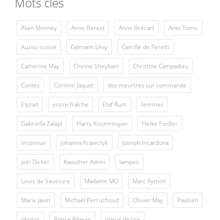
Mots clés
Alain Monney
Anne Berest
Anne Brécart
Ante Tomic
Auzou suisse
Calmann Lévy
Camille de Peretti
Catherine May
Chirine Sheybani
Christine Campadieu
Contes
Corinne Jaquet
des meurtres sur commande
Elyzad
encre fraîche
Etaf Rum
femmes
Gabriella Zalapì
Harry Koumrouyan
Heike Fiedler
inconnue
Johanna Krawczyk
Joseph Incardona
Joël Dicker
Kaouther Adimi
lampes
Louis de Saussure
Madame MO
Marc Aymon
Marie Javet
Michaël Perruchoud
Olivier May
Paulsen
photos
Pierre Béguin
plaisir de lire