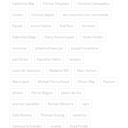
Catherine May
Chirine Sheybani
Christine Campadieu
Contes
Corinne Jaquet
des meurtres sur commande
Elyzad
encre fraîche
Etaf Rum
femmes
Gabriella Zalapì
Harry Koumrouyan
Heike Fiedler
inconnue
Johanna Krawczyk
Joseph Incardona
Joël Dicker
Kaouther Adimi
lampes
Louis de Saussure
Madame MO
Marc Aymon
Marie Javet
Michaël Perruchoud
Olivier May
Paulsen
photos
Pierre Béguin
plaisir de lire
premier parallèle
Romain Bévierre
sacs
Sally Rooney
Thomas Gunzig
vacances
Vanessa Schneider
vivante
Zoyâ Pirzâd