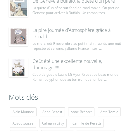
De Genève à Buffalo, la quête d’un père
La quête d’un père sur fond de road movie. On part de
Genève pour arriver à Buffalo. Un roman très ...
La pire journée d’Atmosphère grâce à
Donald
Le mercredi 9 novembre au petit matin, après une nuit
reposée et sereine, j’allume France inter, ...
C’eût été une excellente nouvelle,
dommage !!!!
Coup de gueule Laure Mi Hyun Croset Le beau monde
Roman polyphonique au ton ironique, un bel ...
Mots clés
Alain Monney
Anne Berest
Anne Brécart
Ante Tomic
Auzou suisse
Calmann Lévy
Camille de Peretti