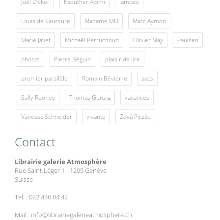
Joël Dicker
Kaouther Adimi
lampes
Louis de Saussure
Madame MO
Marc Aymon
Marie Javet
Michaël Perruchoud
Olivier May
Paulsen
photos
Pierre Béguin
plaisir de lire
premier parallèle
Romain Bévierre
sacs
Sally Rooney
Thomas Gunzig
vacances
Vanessa Schneider
vivante
Zoyâ Pirzâd
Contact
Librairie galerie Atmosphère
Rue Saint-Léger 1 - 1205 Genève
Suisse
Tel. : 022 436 84 42
Mail : info@librairiegalerieatmosphere.ch