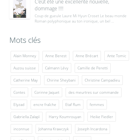
C’eût été une excellente nouvelle,
dommage !!!!
Coup de gueule Laure Mi Hyun Croset Le beau monde
Roman polyphonique au ton ironique, un bel ...
Mots clés
Alain Monney
Anne Berest
Anne Brécart
Ante Tomic
Auzou suisse
Calmann Lévy
Camille de Peretti
Catherine May
Chirine Sheybani
Christine Campadieu
Contes
Corinne Jaquet
des meurtres sur commande
Elyzad
encre fraîche
Etaf Rum
femmes
Gabriella Zalapì
Harry Koumrouyan
Heike Fiedler
inconnue
Johanna Krawczyk
Joseph Incardona