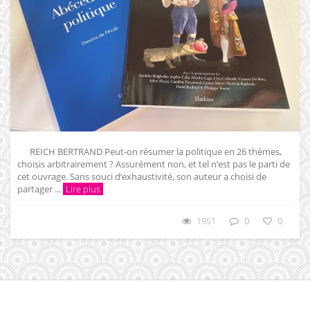
REICH BERTRAND Peut-on résumer la politique en 26 thèmes,
choisis arbitrairement ? Assurément non, et tel n’est pas le parti de
cet ouvrage. Sans souci d’exhaustivité, son auteur a choisi de
partager ...
Lire plus
1951
0
0