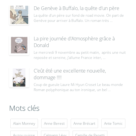
De Genève à Buffalo, la quête d’un père
La quête d’un père sur fond de road movie. On part de
Genève pour arriver à Buffalo. Un roman très ...
La pire journée d’Atmosphère grâce à
Donald
Le mercredi 9 novembre au petit matin, après une nuit
reposée et sereine, j’allume France inter, ...
C’eût été une excellente nouvelle,
dommage !!!!
Coup de gueule Laure Mi Hyun Croset Le beau monde
Roman polyphonique au ton ironique, un bel ...
Mots clés
Alain Monney
Anne Berest
Anne Brécart
Ante Tomic
Auzou suisse
Calmann Lévy
Camille de Peretti