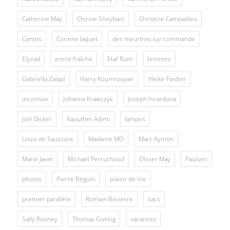
Catherine May
Chirine Sheybani
Christine Campadieu
Contes
Corinne Jaquet
des meurtres sur commande
Elyzad
encre fraîche
Etaf Rum
femmes
Gabriella Zalapì
Harry Koumrouyan
Heike Fiedler
inconnue
Johanna Krawczyk
Joseph Incardona
Joël Dicker
Kaouther Adimi
lampes
Louis de Saussure
Madame MO
Marc Aymon
Marie Javet
Michaël Perruchoud
Olivier May
Paulsen
photos
Pierre Béguin
plaisir de lire
premier parallèle
Romain Bévierre
sacs
Sally Rooney
Thomas Gunzig
vacances