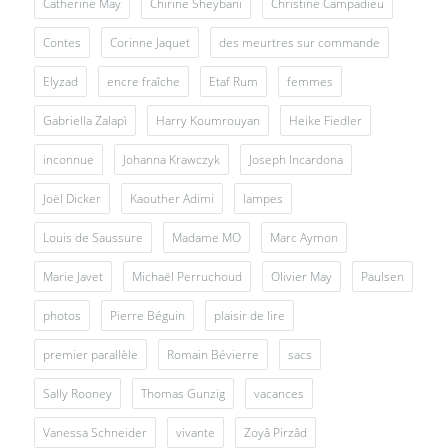
Catherine May
Chirine Sheybani
Christine Campadieu
Contes
Corinne Jaquet
des meurtres sur commande
Elyzad
encre fraîche
Etaf Rum
femmes
Gabriella Zalapì
Harry Koumrouyan
Heike Fiedler
inconnue
Johanna Krawczyk
Joseph Incardona
Joël Dicker
Kaouther Adimi
lampes
Louis de Saussure
Madame MO
Marc Aymon
Marie Javet
Michaël Perruchoud
Olivier May
Paulsen
photos
Pierre Béguin
plaisir de lire
premier parallèle
Romain Bévierre
sacs
Sally Rooney
Thomas Gunzig
vacances
Vanessa Schneider
vivante
Zoyâ Pirzâd