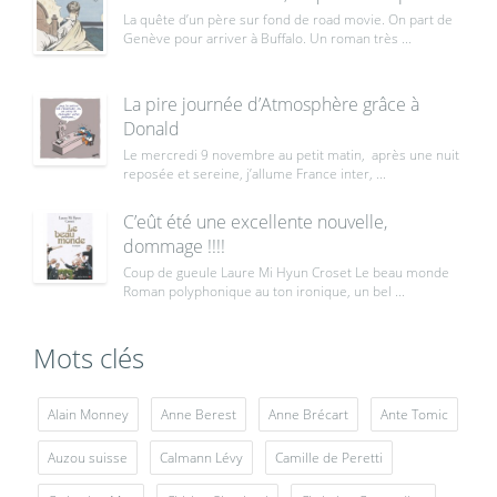
La quête d’un père sur fond de road movie. On part de
Genève pour arriver à Buffalo. Un roman très ...
La pire journée d’Atmosphère grâce à
Donald
Le mercredi 9 novembre au petit matin, après une nuit
reposée et sereine, j’allume France inter, ...
C’eût été une excellente nouvelle,
dommage !!!!
Coup de gueule Laure Mi Hyun Croset Le beau monde
Roman polyphonique au ton ironique, un bel ...
Mots clés
Alain Monney
Anne Berest
Anne Brécart
Ante Tomic
Auzou suisse
Calmann Lévy
Camille de Peretti