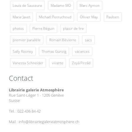
Louis de Saussure
Madame MO
Marc Aymon
Marie Javet
Michaël Perruchoud
Olivier May
Paulsen
photos
Pierre Béguin
plaisir de lire
premier parallèle
Romain Bévierre
sacs
Sally Rooney
Thomas Gunzig
vacances
Vanessa Schneider
vivante
Zoyâ Pirzâd
Contact
Librairie galerie Atmosphère
Rue Saint-Léger 1 - 1205 Genève
Suisse
Tel. : 022 436 84 42
Mail : info@librairiegalerieatmosphere.ch