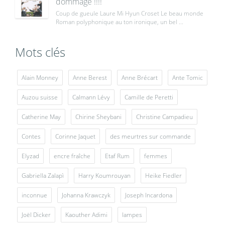
dommage !!!!
Coup de gueule Laure Mi Hyun Croset Le beau monde
Roman polyphonique au ton ironique, un bel ...
Mots clés
Alain Monney
Anne Berest
Anne Brécart
Ante Tomic
Auzou suisse
Calmann Lévy
Camille de Peretti
Catherine May
Chirine Sheybani
Christine Campadieu
Contes
Corinne Jaquet
des meurtres sur commande
Elyzad
encre fraîche
Etaf Rum
femmes
Gabriella Zalapì
Harry Koumrouyan
Heike Fiedler
inconnue
Johanna Krawczyk
Joseph Incardona
Joël Dicker
Kaouther Adimi
lampes