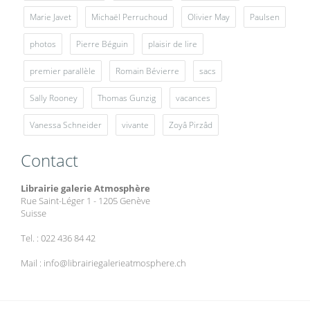
Marie Javet
Michaël Perruchoud
Olivier May
Paulsen
photos
Pierre Béguin
plaisir de lire
premier parallèle
Romain Bévierre
sacs
Sally Rooney
Thomas Gunzig
vacances
Vanessa Schneider
vivante
Zoyâ Pirzâd
Contact
Librairie galerie Atmosphère
Rue Saint-Léger 1 - 1205 Genève
Suisse
Tel. : 022 436 84 42
Mail : info@librairiegalerieatmosphere.ch