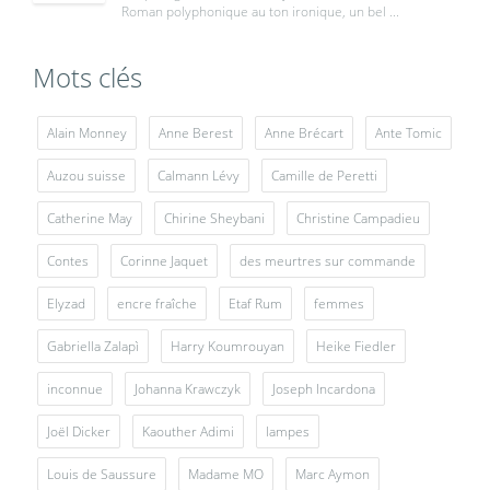
Roman polyphonique au ton ironique, un bel ...
Mots clés
Alain Monney
Anne Berest
Anne Brécart
Ante Tomic
Auzou suisse
Calmann Lévy
Camille de Peretti
Catherine May
Chirine Sheybani
Christine Campadieu
Contes
Corinne Jaquet
des meurtres sur commande
Elyzad
encre fraîche
Etaf Rum
femmes
Gabriella Zalapì
Harry Koumrouyan
Heike Fiedler
inconnue
Johanna Krawczyk
Joseph Incardona
Joël Dicker
Kaouther Adimi
lampes
Louis de Saussure
Madame MO
Marc Aymon