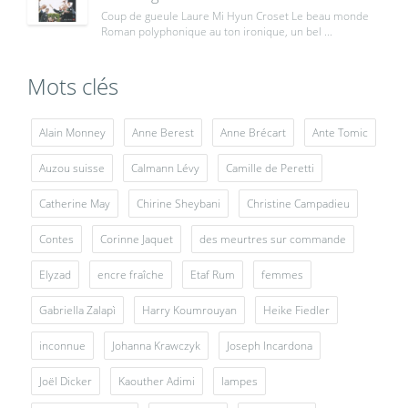
Coup de gueule Laure Mi Hyun Croset Le beau monde
Roman polyphonique au ton ironique, un bel ...
Mots clés
Alain Monney
Anne Berest
Anne Brécart
Ante Tomic
Auzou suisse
Calmann Lévy
Camille de Peretti
Catherine May
Chirine Sheybani
Christine Campadieu
Contes
Corinne Jaquet
des meurtres sur commande
Elyzad
encre fraîche
Etaf Rum
femmes
Gabriella Zalapì
Harry Koumrouyan
Heike Fiedler
inconnue
Johanna Krawczyk
Joseph Incardona
Joël Dicker
Kaouther Adimi
lampes