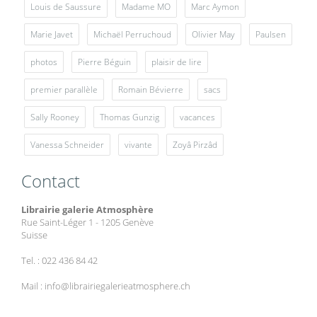
Louis de Saussure
Madame MO
Marc Aymon
Marie Javet
Michaël Perruchoud
Olivier May
Paulsen
photos
Pierre Béguin
plaisir de lire
premier parallèle
Romain Bévierre
sacs
Sally Rooney
Thomas Gunzig
vacances
Vanessa Schneider
vivante
Zoyâ Pirzâd
Contact
Librairie galerie Atmosphère
Rue Saint-Léger 1 - 1205 Genève
Suisse
Tel. : 022 436 84 42
Mail : info@librairiegalerieatmosphere.ch