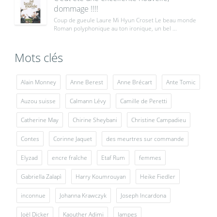
dommage !!!!
Coup de gueule Laure Mi Hyun Croset Le beau monde
Roman polyphonique au ton ironique, un bel ...
Mots clés
Alain Monney
Anne Berest
Anne Brécart
Ante Tomic
Auzou suisse
Calmann Lévy
Camille de Peretti
Catherine May
Chirine Sheybani
Christine Campadieu
Contes
Corinne Jaquet
des meurtres sur commande
Elyzad
encre fraîche
Etaf Rum
femmes
Gabriella Zalapì
Harry Koumrouyan
Heike Fiedler
inconnue
Johanna Krawczyk
Joseph Incardona
Joël Dicker
Kaouther Adimi
lampes