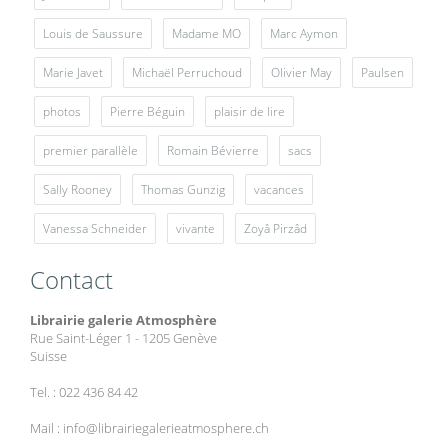
Louis de Saussure
Madame MO
Marc Aymon
Marie Javet
Michaël Perruchoud
Olivier May
Paulsen
photos
Pierre Béguin
plaisir de lire
premier parallèle
Romain Bévierre
sacs
Sally Rooney
Thomas Gunzig
vacances
Vanessa Schneider
vivante
Zoyâ Pirzâd
Contact
Librairie galerie Atmosphère
Rue Saint-Léger 1 - 1205 Genève
Suisse
Tel. : 022 436 84 42
Mail : info@librairiegalerieatmosphere.ch