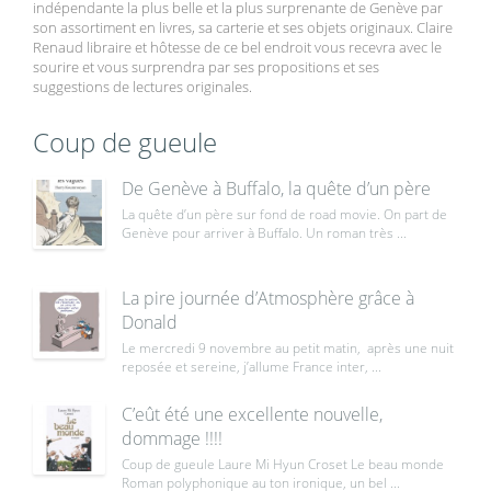
indépendante la plus belle et la plus surprenante de Genève par
son assortiment en livres, sa carterie et ses objets originaux. Claire
Renaud libraire et hôtesse de ce bel endroit vous recevra avec le
sourire et vous surprendra par ses propositions et ses
suggestions de lectures originales.
Coup de gueule
De Genève à Buffalo, la quête d’un père
La quête d’un père sur fond de road movie. On part de
Genève pour arriver à Buffalo. Un roman très ...
La pire journée d’Atmosphère grâce à
Donald
Le mercredi 9 novembre au petit matin, après une nuit
reposée et sereine, j’allume France inter, ...
C’eût été une excellente nouvelle,
dommage !!!!
Coup de gueule Laure Mi Hyun Croset Le beau monde
Roman polyphonique au ton ironique, un bel ...