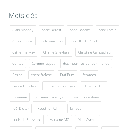
Mots clés
Alain Monney
Anne Berest
Anne Brécart
Ante Tomic
Auzou suisse
Calmann Lévy
Camille de Peretti
Catherine May
Chirine Sheybani
Christine Campadieu
Contes
Corinne Jaquet
des meurtres sur commande
Elyzad
encre fraîche
Etaf Rum
femmes
Gabriella Zalapì
Harry Koumrouyan
Heike Fiedler
inconnue
Johanna Krawczyk
Joseph Incardona
Joël Dicker
Kaouther Adimi
lampes
Louis de Saussure
Madame MO
Marc Aymon