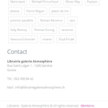
Marie Javet
Michaël Perruchoud
Olivier May
Paulsen
photos
Pierre Béguin
plaisir de lire
premier parallèle
Romain Bévierre
sacs
Sally Rooney
Thomas Gunzig
vacances
Vanessa Schneider
vivante
Zoyâ Pirzâd
Contact
Librairie galerie Atmosphère
Rue Saint-Léger 1 - 1205 Genève
Suisse
Tel. : 022 436 84 42
Mail : info@librairiegalerieatmosphere.ch
Librairie - Galerie Atmosphère © All rights reserved -
Mentions