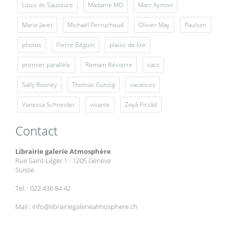
Louis de Saussure
Madame MO
Marc Aymon
Marie Javet
Michaël Perruchoud
Olivier May
Paulsen
photos
Pierre Béguin
plaisir de lire
premier parallèle
Romain Bévierre
sacs
Sally Rooney
Thomas Gunzig
vacances
Vanessa Schneider
vivante
Zoyâ Pirzâd
Contact
Librairie galerie Atmosphère
Rue Saint-Léger 1 - 1205 Genève
Suisse
Tel. : 022 436 84 42
Mail : info@librairiegalerieatmosphere.ch