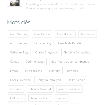
Coup de gueule Laure Mi Hyun Croset Le beau monde
Roman polyphonique au ton ironique, un bel ...
Mots clés
Alain Monney
Anne Berest
Anne Brécart
Ante Tomic
Auzou suisse
Calmann Lévy
Camille de Peretti
Catherine May
Chirine Sheybani
Christine Campadieu
Contes
Corinne Jaquet
des meurtres sur commande
Elyzad
encre fraîche
Etaf Rum
femmes
Gabriella Zalapì
Harry Koumrouyan
Heike Fiedler
inconnue
Johanna Krawczyk
Joseph Incardona
Joël Dicker
Kaouther Adimi
lampes