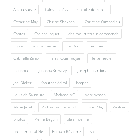
Auzou suisse
Calmann Lévy
Camille de Peretti
Catherine May
Chirine Sheybani
Christine Campadieu
Contes
Corinne Jaquet
des meurtres sur commande
Elyzad
encre fraîche
Etaf Rum
femmes
Gabriella Zalapì
Harry Koumrouyan
Heike Fiedler
inconnue
Johanna Krawczyk
Joseph Incardona
Joël Dicker
Kaouther Adimi
lampes
Louis de Saussure
Madame MO
Marc Aymon
Marie Javet
Michaël Perruchoud
Olivier May
Paulsen
photos
Pierre Béguin
plaisir de lire
premier parallèle
Romain Bévierre
sacs