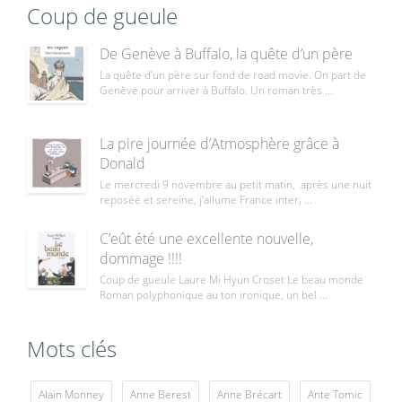
Coup de gueule
De Genève à Buffalo, la quête d’un père
La quête d’un père sur fond de road movie. On part de
Genève pour arriver à Buffalo. Un roman très ...
La pire journée d’Atmosphère grâce à
Donald
Le mercredi 9 novembre au petit matin, après une nuit
reposée et sereine, j’allume France inter, ...
C’eût été une excellente nouvelle,
dommage !!!!
Coup de gueule Laure Mi Hyun Croset Le beau monde
Roman polyphonique au ton ironique, un bel ...
Mots clés
Alain Monney
Anne Berest
Anne Brécart
Ante Tomic