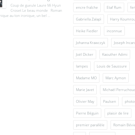
Coup de gueule Laure Mi Hyun
encre fraîche
Etaf Rum
fe
Croset Le beau monde Roman
ique au ton ironique, un bel ...
Gabriella Zalapì
Harry Koumro
Heike Fiedler
inconnue
Johanna Krawczyk
Joseph Inca
Joël Dicker
Kaouther Adimi
lampes
Louis de Saussure
Madame MO
Marc Aymon
Marie Javet
Michaël Perruchou
Olivier May
Paulsen
photo
Pierre Béguin
plaisir de lire
premier parallèle
Romain Bévi