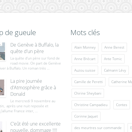
p de gueule
Mots clés
De Genève à Buffalo, la
Alain Monney
Anne Berest
quête d’un père
La quête d’un père sur fond de
Anne Brécart
Ante Tomic
road movie. On part de Genève
iver à Buffalo. Un roman très ...
Auzou suisse
Calmann Lévy
La pire journée
Camille de Peretti
Catherine M
d’Atmosphère grâce à
Donald
Chirine Sheybani
Le mercredi 9 novembre au
Christine Campadieu
Contes
tin, après une nuit reposée et
j’allume France inter, ...
Corinne Jaquet
C’eût été une excellente
des meurtres sur commande
E
nouvelle, dommage !!!!