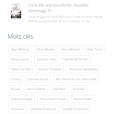
C’eût été une excellente nouvelle,
dommage !!!!
Coup de gueule Laure Mi Hyun Croset Le beau monde
Roman polyphonique au ton ironique, un bel ...
Mots clés
Alain Monney
Anne Berest
Anne Brécart
Ante Tomic
Auzou suisse
Calmann Lévy
Camille de Peretti
Catherine May
Chirine Sheybani
Christine Campadieu
Contes
Corinne Jaquet
des meurtres sur commande
Elyzad
encre fraîche
Etaf Rum
femmes
Gabriella Zalapì
Harry Koumrouyan
Heike Fiedler
inconnue
Johanna Krawczyk
Joseph Incardona