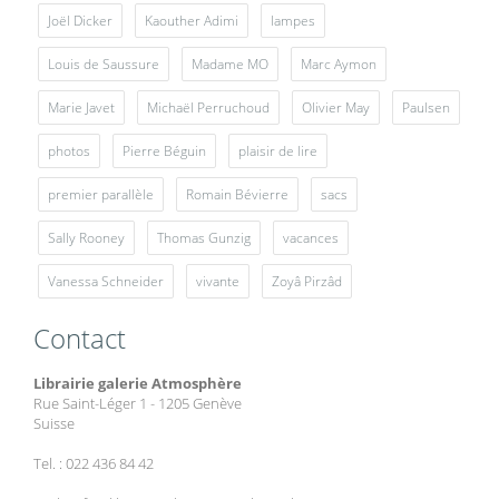
Joël Dicker
Kaouther Adimi
lampes
Louis de Saussure
Madame MO
Marc Aymon
Marie Javet
Michaël Perruchoud
Olivier May
Paulsen
photos
Pierre Béguin
plaisir de lire
premier parallèle
Romain Bévierre
sacs
Sally Rooney
Thomas Gunzig
vacances
Vanessa Schneider
vivante
Zoyâ Pirzâd
Contact
Librairie galerie Atmosphère
Rue Saint-Léger 1 - 1205 Genève
Suisse
Tel. : 022 436 84 42