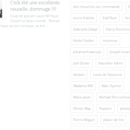
C’eût été une excellente
des meurtres sur commande
E
nouvelle, dommage !!!!
Coup de gueule Laure Mi Hyun
encre fraîche
Etaf Rum
fe
Croset Le beau monde Roman
ique au ton ironique, un bel ...
Gabriella Zalapì
Harry Koumro
Heike Fiedler
inconnue
Johanna Krawczyk
Joseph Inca
Joël Dicker
Kaouther Adimi
lampes
Louis de Saussure
Madame MO
Marc Aymon
Marie Javet
Michaël Perruchou
Olivier May
Paulsen
photo
Pierre Béguin
plaisir de lire