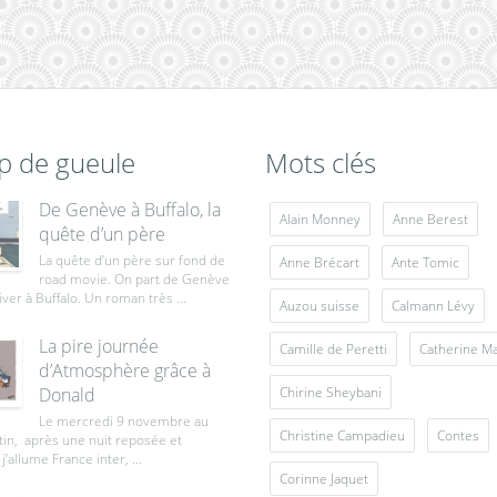
p de gueule
Mots clés
De Genève à Buffalo, la
Alain Monney
Anne Berest
quête d’un père
La quête d’un père sur fond de
Anne Brécart
Ante Tomic
road movie. On part de Genève
iver à Buffalo. Un roman très ...
Auzou suisse
Calmann Lévy
La pire journée
Camille de Peretti
Catherine M
d’Atmosphère grâce à
Donald
Chirine Sheybani
Le mercredi 9 novembre au
Christine Campadieu
Contes
tin, après une nuit reposée et
j’allume France inter, ...
Corinne Jaquet