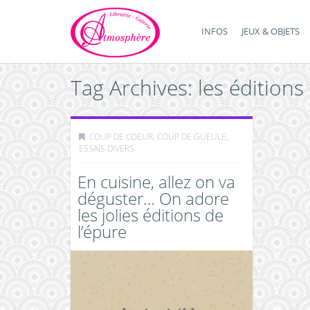
INFOS
JEUX & OBJETS
Tag Archives: les éditions
COUP DE COEUR, COUP DE GUEULE
,
ESSAIS DIVERS
En cuisine, allez on va
déguster… On adore
les jolies éditions de
l’épure