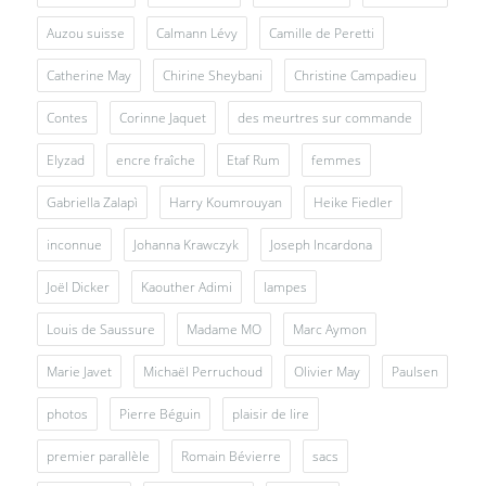
Auzou suisse
Calmann Lévy
Camille de Peretti
Catherine May
Chirine Sheybani
Christine Campadieu
Contes
Corinne Jaquet
des meurtres sur commande
Elyzad
encre fraîche
Etaf Rum
femmes
Gabriella Zalapì
Harry Koumrouyan
Heike Fiedler
inconnue
Johanna Krawczyk
Joseph Incardona
Joël Dicker
Kaouther Adimi
lampes
Louis de Saussure
Madame MO
Marc Aymon
Marie Javet
Michaël Perruchoud
Olivier May
Paulsen
photos
Pierre Béguin
plaisir de lire
premier parallèle
Romain Bévierre
sacs