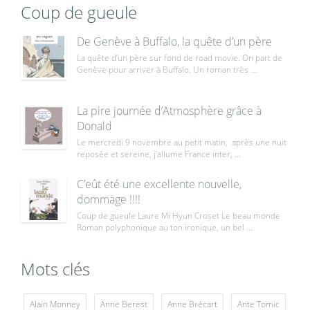
Coup de gueule
De Genève à Buffalo, la quête d’un père
La quête d’un père sur fond de road movie. On part de
Genève pour arriver à Buffalo. Un roman très ...
La pire journée d’Atmosphère grâce à
Donald
Le mercredi 9 novembre au petit matin, après une nuit
reposée et sereine, j’allume France inter, ...
C’eût été une excellente nouvelle,
dommage !!!!
Coup de gueule Laure Mi Hyun Croset Le beau monde
Roman polyphonique au ton ironique, un bel ...
Mots clés
Alain Monney
Anne Berest
Anne Brécart
Ante Tomic