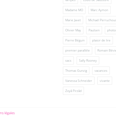
Madame MO
Marc Aymon
Marie Javet
Michaël Perruchou
Olivier May
Paulsen
photo
Pierre Béguin
plaisir de lire
premier parallèle
Romain Bévi
sacs
Sally Rooney
Thomas Gunzig
vacances
Vanessa Schneider
vivante
Zoyâ Pirzâd
ns légales