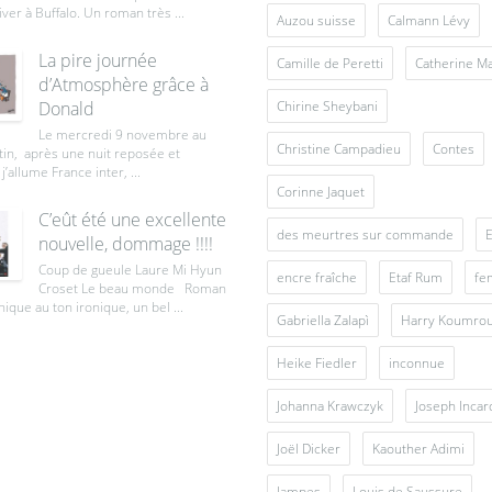
iver à Buffalo. Un roman très ...
Auzou suisse
Calmann Lévy
La pire journée
Camille de Peretti
Catherine M
d’Atmosphère grâce à
Donald
Chirine Sheybani
Le mercredi 9 novembre au
Christine Campadieu
Contes
tin, après une nuit reposée et
j’allume France inter, ...
Corinne Jaquet
C’eût été une excellente
des meurtres sur commande
E
nouvelle, dommage !!!!
Coup de gueule Laure Mi Hyun
encre fraîche
Etaf Rum
fe
Croset Le beau monde Roman
ique au ton ironique, un bel ...
Gabriella Zalapì
Harry Koumro
Heike Fiedler
inconnue
Johanna Krawczyk
Joseph Inca
Joël Dicker
Kaouther Adimi
lampes
Louis de Saussure