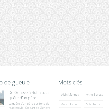
p de gueule
Mots clés
De Genève à Buffalo, la
Alain Monney
Anne Berest
quête d’un père
La quête d’un père sur fond de
Anne Brécart
Ante Tomic
road movie. On part de Genève