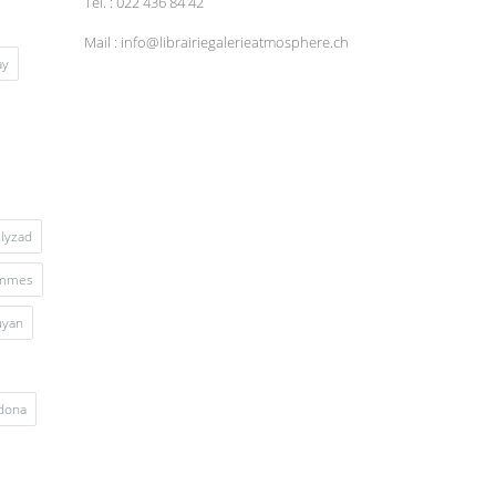
Tel. : 022 436 84 42
Mail : info@librairiegalerieatmosphere.ch
ay
lyzad
mmes
uyan
rdona