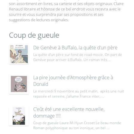
son assortiment en livres, sa carterie et ses objets originaux. Claire
Renaud libraire et hôtesse de ce bel endroit vous recevra avec le
sourire et vous surprendra par ses propositions et ses
suggestions de lectures originales.
Coup de gueule
De Genève à Buffalo, la quête d’un père
La quête d’un père sur fond de road movie. On part de
Genève pour arriver à Buffalo. Un roman très ...
La pire journée d’Atmosphère grâce à
Donald
Le mercredi 9 novembre au petit matin, après une nuit
reposée et sereine, j’allume France inter, ...
C’eût été une excellente nouvelle,
dommage !!!!
Coup de gueule Laure Mi Hyun Croset Le beau monde
Roman polyphonique au ton ironique, un bel ...