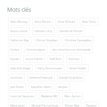
Mots clés
Alain Monney
Anne Berest
Anne Brécart
Ante Tomic
Auzou suisse
Calmann Lévy
Camille de Peretti
Catherine May
Chirine Sheybani
Christine Campadieu
Contes
Corinne Jaquet
des meurtres sur commande
Elyzad
encre fraîche
Etaf Rum
femmes
Gabriella Zalapì
Harry Koumrouyan
Heike Fiedler
inconnue
Johanna Krawczyk
Joseph Incardona
Joël Dicker
Kaouther Adimi
lampes
Louis de Saussure
Madame MO
Marc Aymon
Marie Javet
Michaël Perruchoud
Olivier May
Paulsen