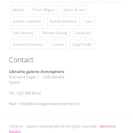
photos
Pierre Béguin
plaisir de lire
premier parallèle
Romain Bévierre
sacs
Sally Rooney
Thomas Gunzig
vacances
Vanessa Schneider
vivante
Zoyâ Pirzâd
Contact
Librairie galerie Atmosphère
Rue Saint-Léger 1 - 1205 Genève
Suisse
Tel. : 022 436 84 42
Mail : info@librairiegalerieatmosphere.ch
Librairie - Galerie Atmosphère © All rights reserved -
Mentions
légales