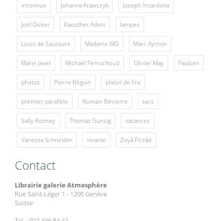
inconnue
Johanna Krawczyk
Joseph Incardona
Joël Dicker
Kaouther Adimi
lampes
Louis de Saussure
Madame MO
Marc Aymon
Marie Javet
Michaël Perruchoud
Olivier May
Paulsen
photos
Pierre Béguin
plaisir de lire
premier parallèle
Romain Bévierre
sacs
Sally Rooney
Thomas Gunzig
vacances
Vanessa Schneider
vivante
Zoyâ Pirzâd
Contact
Librairie galerie Atmosphère
Rue Saint-Léger 1 - 1205 Genève
Suisse
Tel. : 022 436 84 42