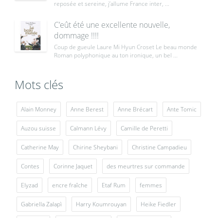
reposée et sereine, j’allume France inter, ...
C’eût été une excellente nouvelle,
dommage !!!!
Coup de gueule Laure Mi Hyun Croset Le beau monde
Roman polyphonique au ton ironique, un bel ...
Mots clés
Alain Monney
Anne Berest
Anne Brécart
Ante Tomic
Auzou suisse
Calmann Lévy
Camille de Peretti
Catherine May
Chirine Sheybani
Christine Campadieu
Contes
Corinne Jaquet
des meurtres sur commande
Elyzad
encre fraîche
Etaf Rum
femmes
Gabriella Zalapì
Harry Koumrouyan
Heike Fiedler