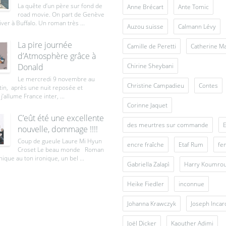
La quête d’un père sur fond de
Anne Brécart
Ante Tomic
road movie. On part de Genève
iver à Buffalo. Un roman très ...
Auzou suisse
Calmann Lévy
La pire journée
Camille de Peretti
Catherine M
d’Atmosphère grâce à
Donald
Chirine Sheybani
Le mercredi 9 novembre au
Christine Campadieu
Contes
tin, après une nuit reposée et
j’allume France inter, ...
Corinne Jaquet
C’eût été une excellente
des meurtres sur commande
E
nouvelle, dommage !!!!
Coup de gueule Laure Mi Hyun
encre fraîche
Etaf Rum
fe
Croset Le beau monde Roman
ique au ton ironique, un bel ...
Gabriella Zalapì
Harry Koumro
Heike Fiedler
inconnue
Johanna Krawczyk
Joseph Inca
Joël Dicker
Kaouther Adimi