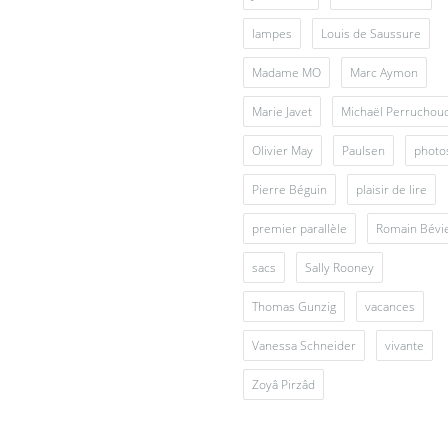
lampes
Louis de Saussure
Madame MO
Marc Aymon
Marie Javet
Michaël Perruchou
Olivier May
Paulsen
photo
Pierre Béguin
plaisir de lire
premier parallèle
Romain Bévi
sacs
Sally Rooney
Thomas Gunzig
vacances
Vanessa Schneider
vivante
Zoyâ Pirzâd