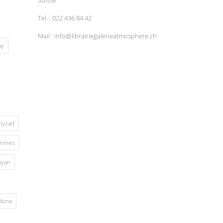
Tel. : 022 436 84 42
Mail : info@librairiegalerieatmosphere.ch
ay
lyzad
mmes
uyan
rdona