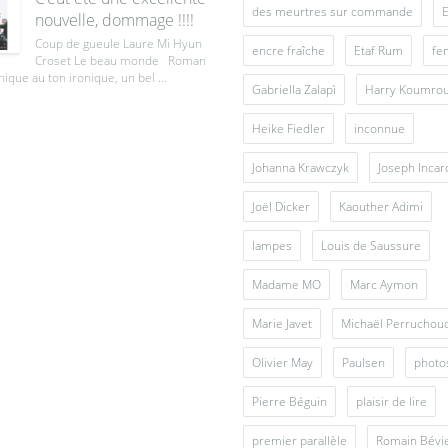
des meurtres sur commande
E
nouvelle, dommage !!!!
Coup de gueule Laure Mi Hyun
encre fraîche
Etaf Rum
fe
Croset Le beau monde Roman
ique au ton ironique, un bel ...
Gabriella Zalapì
Harry Koumro
Heike Fiedler
inconnue
Johanna Krawczyk
Joseph Inca
Joël Dicker
Kaouther Adimi
lampes
Louis de Saussure
Madame MO
Marc Aymon
Marie Javet
Michaël Perruchou
Olivier May
Paulsen
photo
Pierre Béguin
plaisir de lire
premier parallèle
Romain Bévi