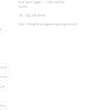
Rue Saint-Léger 1 - 1205 Genève
Suisse
Tel. : 022 436 84 42
Mail : info@librairiegalerieatmosphere.ch
ay
lyzad
mmes
uyan
rdona