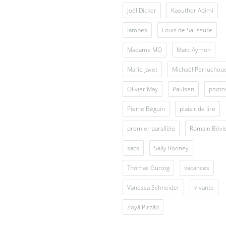
Joël Dicker
Kaouther Adimi
lampes
Louis de Saussure
Madame MO
Marc Aymon
Marie Javet
Michaël Perruchou
Olivier May
Paulsen
photo
Pierre Béguin
plaisir de lire
premier parallèle
Romain Bévi
sacs
Sally Rooney
Thomas Gunzig
vacances
Vanessa Schneider
vivante
Zoyâ Pirzâd