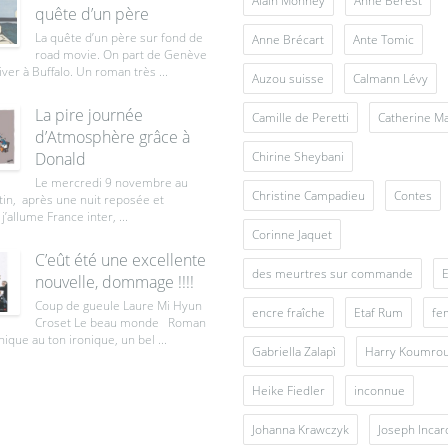
Alain Monney
Anne Berest
quête d’un père
La quête d’un père sur fond de
Anne Brécart
Ante Tomic
road movie. On part de Genève
iver à Buffalo. Un roman très ...
Auzou suisse
Calmann Lévy
La pire journée
Camille de Peretti
Catherine M
d’Atmosphère grâce à
Donald
Chirine Sheybani
Le mercredi 9 novembre au
Christine Campadieu
Contes
tin, après une nuit reposée et
j’allume France inter, ...
Corinne Jaquet
C’eût été une excellente
des meurtres sur commande
E
nouvelle, dommage !!!!
Coup de gueule Laure Mi Hyun
encre fraîche
Etaf Rum
fe
Croset Le beau monde Roman
ique au ton ironique, un bel ...
Gabriella Zalapì
Harry Koumro
Heike Fiedler
inconnue
Johanna Krawczyk
Joseph Inca