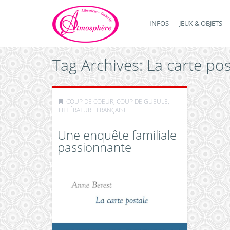
INFOS
JEUX & OBJETS
Tag Archives: La carte pos
COUP DE COEUR, COUP DE GUEULE
,
LITTÉRATURE FRANÇAISE
Une enquête familiale
passionnante