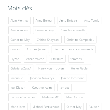
Mots clés
Alain Monney
Anne Berest
Anne Brécart
Ante Tomic
Auzou suisse
Calmann Lévy
Camille de Peretti
Catherine May
Chirine Sheybani
Christine Campadieu
Contes
Corinne Jaquet
des meurtres sur commande
Elyzad
encre fraîche
Etaf Rum
femmes
Gabriella Zalapì
Harry Koumrouyan
Heike Fiedler
inconnue
Johanna Krawczyk
Joseph Incardona
Joël Dicker
Kaouther Adimi
lampes
Louis de Saussure
Madame MO
Marc Aymon
Marie Javet
Michaël Perruchoud
Olivier May
Paulsen