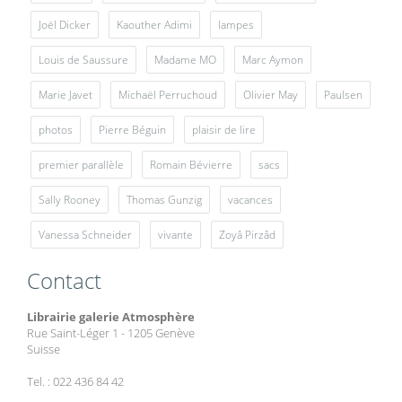
Joël Dicker
Kaouther Adimi
lampes
Louis de Saussure
Madame MO
Marc Aymon
Marie Javet
Michaël Perruchoud
Olivier May
Paulsen
photos
Pierre Béguin
plaisir de lire
premier parallèle
Romain Bévierre
sacs
Sally Rooney
Thomas Gunzig
vacances
Vanessa Schneider
vivante
Zoyâ Pirzâd
Contact
Librairie galerie Atmosphère
Rue Saint-Léger 1 - 1205 Genève
Suisse
Tel. : 022 436 84 42