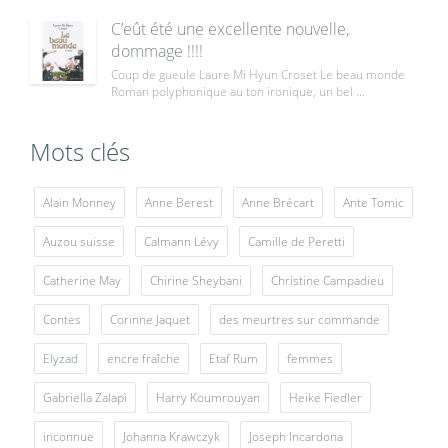
C’eût été une excellente nouvelle,
dommage !!!!
Coup de gueule Laure Mi Hyun Croset Le beau monde
Roman polyphonique au ton ironique, un bel ...
Mots clés
Alain Monney
Anne Berest
Anne Brécart
Ante Tomic
Auzou suisse
Calmann Lévy
Camille de Peretti
Catherine May
Chirine Sheybani
Christine Campadieu
Contes
Corinne Jaquet
des meurtres sur commande
Elyzad
encre fraîche
Etaf Rum
femmes
Gabriella Zalapì
Harry Koumrouyan
Heike Fiedler
inconnue
Johanna Krawczyk
Joseph Incardona