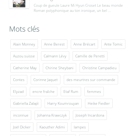
Coup de gueule Laure Mi Hyun Croset Le beau monde
Roman polyphonique au ton ironique, un bel ...
Mots clés
Alain Monney
Anne Berest
Anne Brécart
Ante Tomic
Auzou suisse
Calmann Lévy
Camille de Peretti
Catherine May
Chirine Sheybani
Christine Campadieu
Contes
Corinne Jaquet
des meurtres sur commande
Elyzad
encre fraîche
Etaf Rum
femmes
Gabriella Zalapì
Harry Koumrouyan
Heike Fiedler
inconnue
Johanna Krawczyk
Joseph Incardona
Joël Dicker
Kaouther Adimi
lampes