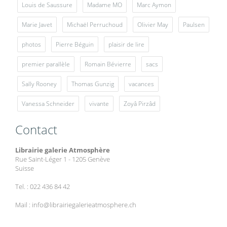
Louis de Saussure
Madame MO
Marc Aymon
Marie Javet
Michaël Perruchoud
Olivier May
Paulsen
photos
Pierre Béguin
plaisir de lire
premier parallèle
Romain Bévierre
sacs
Sally Rooney
Thomas Gunzig
vacances
Vanessa Schneider
vivante
Zoyâ Pirzâd
Contact
Librairie galerie Atmosphère
Rue Saint-Léger 1 - 1205 Genève
Suisse
Tel. : 022 436 84 42
Mail : info@librairiegalerieatmosphere.ch