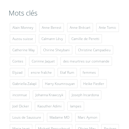
Mots clés
Alain Monney
Anne Berest
Anne Brécart
Ante Tomic
Auzou suisse
Calmann Lévy
Camille de Peretti
Catherine May
Chirine Sheybani
Christine Campadieu
Contes
Corinne Jaquet
des meurtres sur commande
Elyzad
encre fraîche
Etaf Rum
femmes
Gabriella Zalapì
Harry Koumrouyan
Heike Fiedler
inconnue
Johanna Krawczyk
Joseph Incardona
Joël Dicker
Kaouther Adimi
lampes
Louis de Saussure
Madame MO
Marc Aymon
Marie Javet
Michaël Perruchoud
Olivier May
Paulsen