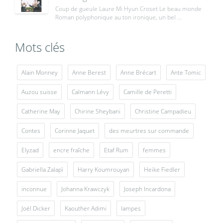
Coup de gueule Laure Mi Hyun Croset Le beau monde
Roman polyphonique au ton ironique, un bel ...
Mots clés
Alain Monney
Anne Berest
Anne Brécart
Ante Tomic
Auzou suisse
Calmann Lévy
Camille de Peretti
Catherine May
Chirine Sheybani
Christine Campadieu
Contes
Corinne Jaquet
des meurtres sur commande
Elyzad
encre fraîche
Etaf Rum
femmes
Gabriella Zalapì
Harry Koumrouyan
Heike Fiedler
inconnue
Johanna Krawczyk
Joseph Incardona
Joël Dicker
Kaouther Adimi
lampes