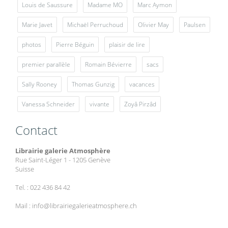
Louis de Saussure
Madame MO
Marc Aymon
Marie Javet
Michaël Perruchoud
Olivier May
Paulsen
photos
Pierre Béguin
plaisir de lire
premier parallèle
Romain Bévierre
sacs
Sally Rooney
Thomas Gunzig
vacances
Vanessa Schneider
vivante
Zoyâ Pirzâd
Contact
Librairie galerie Atmosphère
Rue Saint-Léger 1 - 1205 Genève
Suisse
Tel. : 022 436 84 42
Mail : info@librairiegalerieatmosphere.ch