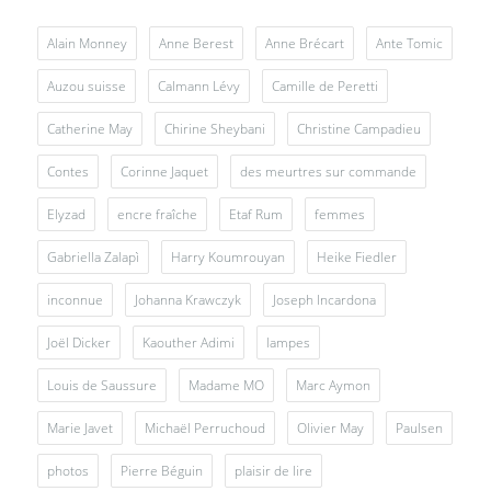
Alain Monney
Anne Berest
Anne Brécart
Ante Tomic
Auzou suisse
Calmann Lévy
Camille de Peretti
Catherine May
Chirine Sheybani
Christine Campadieu
Contes
Corinne Jaquet
des meurtres sur commande
Elyzad
encre fraîche
Etaf Rum
femmes
Gabriella Zalapì
Harry Koumrouyan
Heike Fiedler
inconnue
Johanna Krawczyk
Joseph Incardona
Joël Dicker
Kaouther Adimi
lampes
Louis de Saussure
Madame MO
Marc Aymon
Marie Javet
Michaël Perruchoud
Olivier May
Paulsen
photos
Pierre Béguin
plaisir de lire